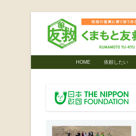
コ
ン
テ
ン
ツ
熊本震災支援・復興支援・熊本豪雨災害・益城町
くまもと友
へ
メ
HOME
依頼したい
ス
イ
キ
ン
でありたい
ッ
メ
プ
ニ
ンティア
ュ
ー