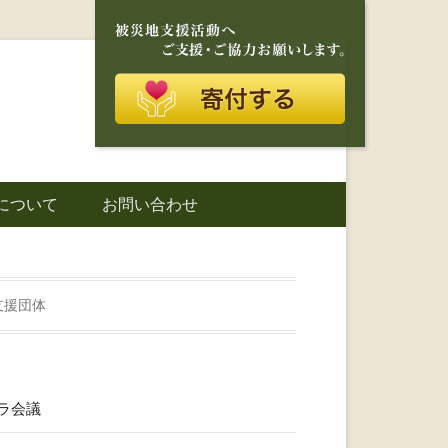
再建を目的に活動しているボランティア団体です。
に寄り添う存在
について
お問い合わせ
城町｜災害ボラ
支援団体
ラ会議