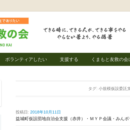
を拠点とし代表松岡亮太を中心に、熊本地震発生直後から被災者の復興・生活
救の会｜地域の復興
ボランティアしたい
支援する
くまもと友救の会
｜熊本県上益城郡益
タグ:
小規模仮設委託
投稿日:
2018年10月11日
益城町仮設団地自治会支援（赤井）・ＭＹＰ会議・みんボ