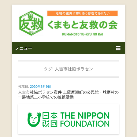
コ
ン
テ
ン
ツ
熊本震災支援・復興支援・熊本豪雨災害・益城町を拠点と
くまもと友救の会｜地域
メ
し代表松岡亮太を中心に、熊本地震発生直後から被災者の
へ
メニュー
復興・生活再建を目的に活動しているボランティア団体で
イ
ス
の復興に寄り添う存在で
す。
ン
キ
ありたい｜熊本県上益城
メ
タグ:
人吉市社協ボラセン
ッ
ニ
プ
郡益城町｜災害ボランテ
ュ
投稿日:
2020年8月9日
ー
人吉市社協ボラセン案件 上薩摩瀬町の公民館・球磨村の
ィア
一勝地第二小学校での連携活動