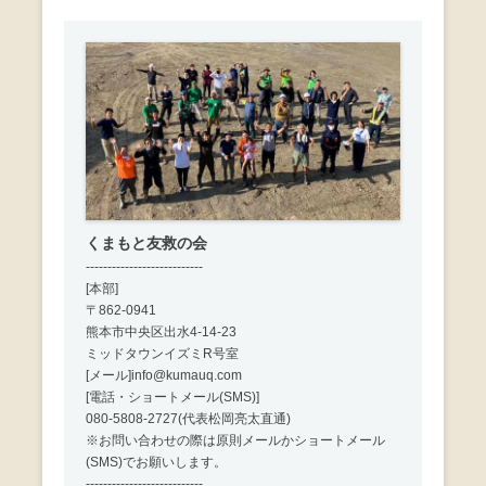
くまもと友救の会
---------------------------
[本部]
〒862-0941
熊本市中央区出水4-14-23
ミッドタウンイズミR号室
[メール]info@kumauq.com
[電話・ショートメール(SMS)]
080-5808-2727(代表松岡亮太直通)
※お問い合わせの際は原則メールかショートメール
(SMS)でお願いします。
---------------------------