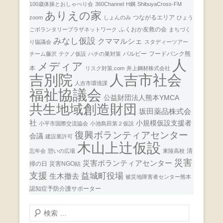
100歳体操とおしゃべり会
360Channel
H鋼
ShibuyaCross-FM
ありえの家
つながるエリア
zoom
しょんのみ
ひょう
ふくおか友救の会
ごボランタリープラザネットワーク
まちづく
みなし仮設
クママルシェ
り協議会
スタディーツアー
バルビー
フードバンク熊
チーム藤沢
テクノ仮設
ハチの巣対策
人
メディア
本
リスク対策.com
井上鋼材株式会社
人吉市社会
吉別院
人吉市環境課
福祉協議会
公益財団法人熊本YMCA
共生地域創造財団
坂田薬品株式会
社
小規模仮設支援者
小平市国際交流協会
小池島田第２仮説
復興ボランティアセンター
会議
建設業許可
木山上辻仮設
清
忘年会
憩いの広場
東陵高校
災害
災害ボランティアセンター
掃の日
災害NGO結
支援
益城町役場
生木撤去
被災地障害者センター熊本
認知症予防介護サポーター
検
索