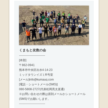
くまもと友救の会
---------------------------
[本部]
〒862-0941
熊本市中央区出水4-14-23
ミッドタウンイズミR号室
[メール]info@kumauq.com
[電話・ショートメール(SMS)]
080-5808-2727(代表松岡亮太直通)
※お問い合わせの際は原則メールかショートメール
(SMS)でお願いします。
---------------------------