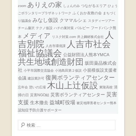
ありえの家
つながるエリア
zoom
しょんのみ
ひょう
ふくおか友救の会
ごボランタリープラザネットワーク
まちづく
みなし仮設
クママルシェ
り協議会
スタディーツアー
バルビー
フードバンク熊
チーム藤沢
テクノ仮設
ハチの巣対策
人
メディア
本
リスク対策.com
井上鋼材株式会社
人吉市社会
吉別院
人吉市環境課
福祉協議会
公益財団法人熊本YMCA
共生地域創造財団
坂田薬品株式会
社
小規模仮設支援者
小平市国際交流協会
小池島田第２仮説
復興ボランティアセンター
会議
建設業許可
木山上辻仮設
清
忘年会
憩いの広場
東陵高校
災害
災害ボランティアセンター
掃の日
災害NGO結
支援
益城町役場
生木撤去
被災地障害者センター熊本
認知症予防介護サポーター
検
索