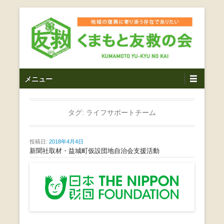
コ
ン
テ
ン
ツ
熊本震災支援・復興支援・熊本豪雨災害・益城町を拠点と
くまもと友救の会｜地域
メ
し代表松岡亮太を中心に、熊本地震発生直後から被災者の
へ
メニュー
復興・生活再建を目的に活動しているボランティア団体で
イ
ス
の復興に寄り添う存在で
す。
ン
キ
ありたい｜熊本県上益城
メ
タグ:
ライフサポートチーム
ッ
ニ
プ
郡益城町｜災害ボランテ
ュ
投稿日:
2018年4月4日
ー
新聞社取材・益城町仮設団地自治会支援活動
ィア