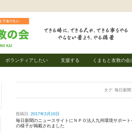
を拠点とし代表松岡亮太を中心に、熊本地震発生直後から被災者の復興・生活
救の会｜地域の復興
ボランティアしたい
支援する
くまもと友救の会
｜熊本県上益城郡益
タグ:
毎日新聞
投稿日:
2017年3月10日
毎日新聞のニュースサイトにＮＰＯ法人九州環境サポート
の様子が掲載されました