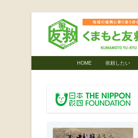
コ
ン
テ
ン
ツ
熊本震災支援・復興支援・熊本豪雨災害・益城町
くまもと友
へ
メ
HOME
依頼したい
ス
イ
キ
ン
でありたい
ッ
メ
プ
ニ
ンティア
ュ
ー