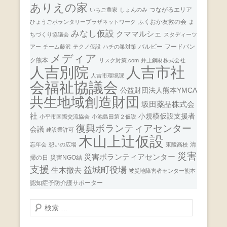
ありえの家
つながるエリア
いちご農家
しょんのみ
ふくおか友救の会
ひょうごボランタリープラザネットワーク
ま
みなし仮設
クママルシェ
ちづくり協議会
スタディーツ
バルビー
フードバン
アー
チーム藤沢
テクノ仮設
ハチの巣対策
メディア
ク熊本
リスク対策.com
井上鋼材株式会社
人吉市社
人吉別院
人吉市環境課
会福祉協議会
公益財団法人熊本YMCA
共生地域創造財団
坂田薬品株式会
社
小規模仮設支援者
小平市国際交流協会
小池島田第２仮説
復興ボランティアセンター
会議
建設業許可
木山上辻仮設
清
忘年会
憩いの広場
東陵高校
災害
災害ボランティアセンター
掃の日
災害NGO結
支援
益城町役場
生木撤去
被災地障害者センター熊本
認知症予防介護サポーター
検
索