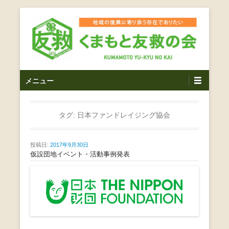
コ
ン
テ
ン
ツ
熊本震災支援・復興支援・熊本豪雨災害・益城町を拠点と
くまもと友救の会｜地域
メ
し代表松岡亮太を中心に、熊本地震発生直後から被災者の
へ
メニュー
復興・生活再建を目的に活動しているボランティア団体で
イ
ス
の復興に寄り添う存在で
す。
ン
キ
ありたい｜熊本県上益城
メ
タグ:
日本ファンドレイジング協会
ッ
ニ
プ
郡益城町｜災害ボランテ
ュ
投稿日:
2017年9月30日
ー
仮設団地イベント・活動事例発表
ィア