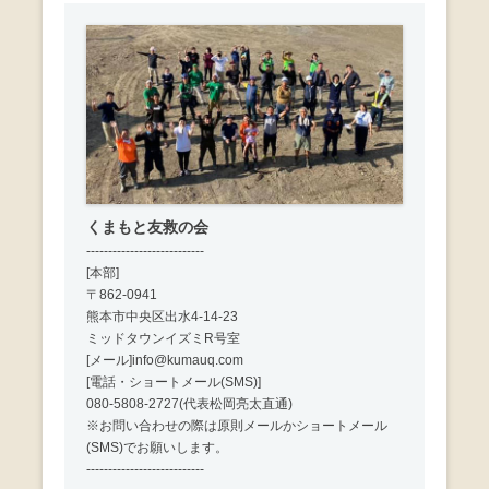
くまもと友救の会
---------------------------
[本部]
〒862-0941
熊本市中央区出水4-14-23
ミッドタウンイズミR号室
[メール]info@kumauq.com
[電話・ショートメール(SMS)]
080-5808-2727(代表松岡亮太直通)
※お問い合わせの際は原則メールかショートメール
(SMS)でお願いします。
---------------------------