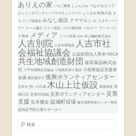
ありえの家
つながるエリア
いちご農家
しょんのみ
ふくおか友救の会
ひょうごボランタリープラザネットワーク
ま
みなし仮設
クママルシェ
ちづくり協議会
スタディーツ
バルビー
フードバン
アー
チーム藤沢
テクノ仮設
ハチの巣対策
メディア
ク熊本
リスク対策.com
井上鋼材株式会社
人吉市社
人吉別院
人吉市環境課
会福祉協議会
公益財団法人熊本YMCA
共生地域創造財団
坂田薬品株式会
社
小規模仮設支援者
小平市国際交流協会
小池島田第２仮説
復興ボランティアセンター
会議
建設業許可
木山上辻仮設
清
忘年会
憩いの広場
東陵高校
災害
災害ボランティアセンター
掃の日
災害NGO結
支援
益城町役場
生木撤去
被災地障害者センター熊本
認知症予防介護サポーター
検
索