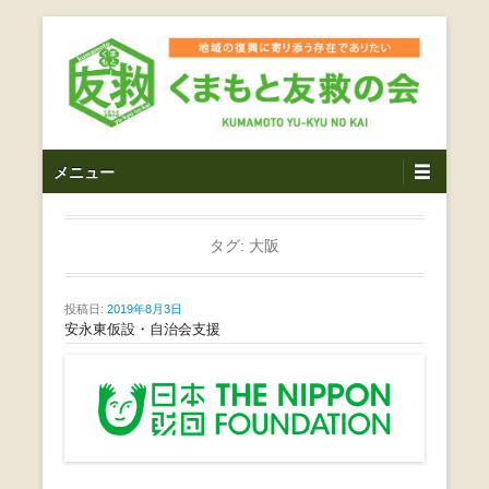
コ
ン
テ
ン
ツ
熊本震災支援・復興支援・熊本豪雨災害・益城町を拠点と
くまもと友救の会｜地域
メ
し代表松岡亮太を中心に、熊本地震発生直後から被災者の
へ
メニュー
復興・生活再建を目的に活動しているボランティア団体で
イ
ス
の復興に寄り添う存在で
す。
ン
キ
ありたい｜熊本県上益城
メ
タグ:
大阪
ッ
ニ
プ
郡益城町｜災害ボランテ
ュ
投稿日:
2019年8月3日
ー
安永東仮設・自治会支援
ィア