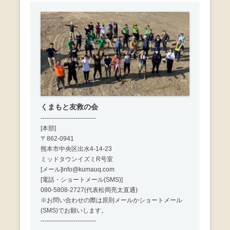
くまもと友救の会
---------------------------
[本部]
〒862-0941
熊本市中央区出水4-14-23
ミッドタウンイズミR号室
[メール]info@kumauq.com
[電話・ショートメール(SMS)]
080-5808-2727(代表松岡亮太直通)
※お問い合わせの際は原則メールかショートメール
(SMS)でお願いします。
---------------------------