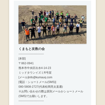
くまもと友救の会
---------------------------
[本部]
〒862-0941
熊本市中央区出水4-14-23
ミッドタウンイズミR号室
[メール]info@kumauq.com
[電話・ショートメール(SMS)]
080-5808-2727(代表松岡亮太直通)
※お問い合わせの際は原則メールかショートメール
(SMS)でお願いします。
---------------------------