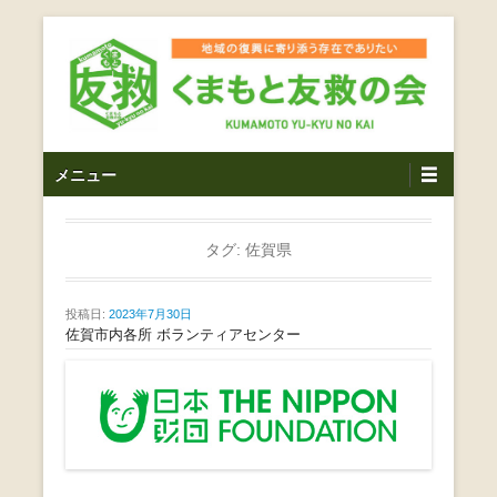
コ
ン
テ
ン
ツ
熊本震災支援・復興支援・熊本豪雨災害・益城町を拠点と
くまもと友救の会｜地域
メ
し代表松岡亮太を中心に、熊本地震発生直後から被災者の
へ
メニュー
復興・生活再建を目的に活動しているボランティア団体で
イ
ス
の復興に寄り添う存在で
す。
ン
キ
ありたい｜熊本県上益城
メ
タグ:
佐賀県
ッ
ニ
プ
郡益城町｜災害ボランテ
ュ
投稿日:
2023年7月30日
ー
佐賀市内各所 ボランティアセンター
ィア